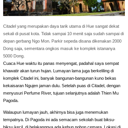
Citadel yang merupakan daya tarik utama di Hue sangat dekat
sekali di pusat kota. Tidak sampai 10 menit saja sudah sampai di
depan gerbang Ngo Mon. Parkir sepeda disana dikenakan 2000
Dong saja, sementara ongkos masuk ke komplek istananya
5000 Dong.
Cuaca Hue waktu itu panas menyengat, padahal saya sempat
khawatir akan turun hujan. Lumayan lama juga berkeliling di
komplek Citadel ini, banyak bangunan-bangunan kuno bekas
kekaisaran Ngujen jaman dulu. Setelah puas di Citadel, dengan
menyusuri Perfume River, tujuan selanjutnya adalah Thien Mu
Pagoda.
Walaupun lumayan jauh, akhirnya bisa juga menemukan
tempatnya. Di Pagoda ini ada semacam sekolah buat biksu-
biksu kecil, di belakangnya ada kebun pohon cemara. Lokasi di