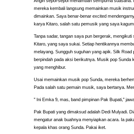
Angin sepoi-sepoi menambah sempurna suasana. Mu
mereka kembali langsung memainkan musik instrumen
dimainkan. Saya benar-benar excited mendengarn
karya Kitaro, salah satu pemusik yang saya kagum
Tanpa sadar, tangan saya pun bergerak, mengikuti s
Kitaro, yang saya sukai. Setiap hentikannya mem
melayang. Sungguh suguhan yang apik. Silk Road p
berpindah pada aksi berikutnya. Musik pop Sunda k
yang menghibur.
Usai memainkan musik pop Sunda, mereka berhent
Pada salah satu pemain musik, saya bertanya. Me
” Ini Emka 9, mas, band pimpinan Pak Bupati,” ja
Pak Bupati yang dimaksud adalah Dedi Mulyadi. Dia,
mengatur anak buahnya menyiapkan acara. Ia pakai 
kepala khas orang Sunda. Pakai iket.