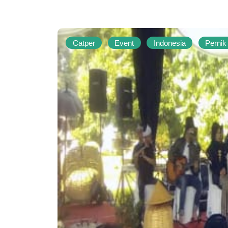
Catper
Event
Indonesia
Pernik