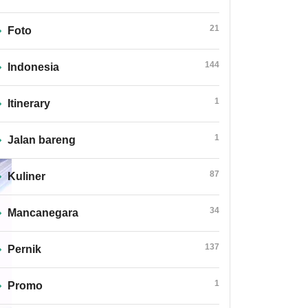
21
Foto
144
Indonesia
1
Itinerary
1
Jalan bareng
87
Kuliner
34
Mancanegara
137
Pernik
1
Promo