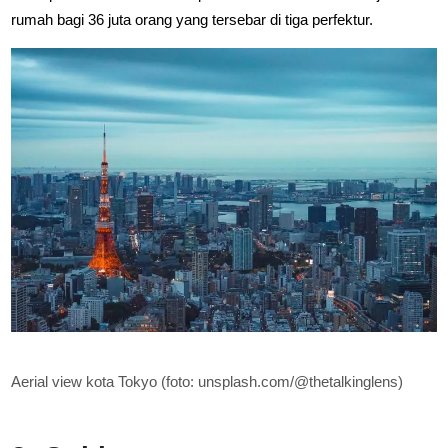
rumah bagi 36 juta orang yang tersebar di tiga perfektur.
Aerial view kota Tokyo (foto: unsplash.com/@thetalkinglens)