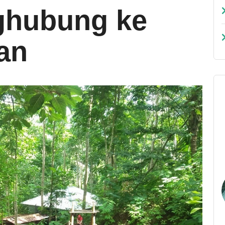
ghubung ke
an