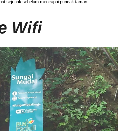
rahat sejenak sebelum mencapai puncak taman.
e Wifi