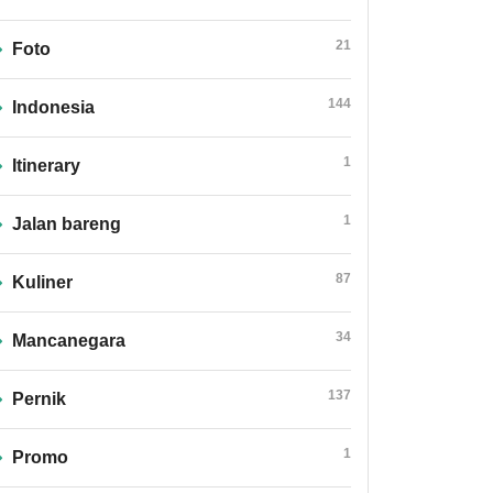
21
Foto
144
Indonesia
1
Itinerary
1
Jalan bareng
87
Kuliner
34
Mancanegara
137
Pernik
1
Promo