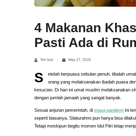
4 Makanan Khas
Pasti Ada di R
Teh Inot
May 27, 2020
S
etelah berpuasa sebulan penuh, tibalah uma
orang yang melaksanakan ibadah puasa den
kesucian. Di hari ini umat muslim melaksanakan shal
dengan jumlah jamaah yang sangat banyak.
Sesuai anjuran pemerintah, di
masa pandemi
ini te
seperti biasanya. Silaturahmi pun hanya bisa dilaku
Tetapi meskipun begitu momen Idul Fitri tetap me