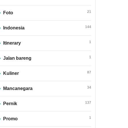
21
Foto
144
Indonesia
1
Itinerary
1
Jalan bareng
87
Kuliner
34
Mancanegara
137
Pernik
1
Promo